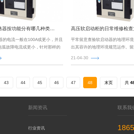
故障电弧断路器按功能分有哪几种类型？
高压软启动柜的日常维修检查
器的电流一般在100A或更小，并且
平常留意查验软启动器的地理环境
稳电弧故障电流或更小，针对那样的
出其容许的地理环境规范运作。留
前过电流判断的电流力度是根据不
器周边是不是有阻拦其空气流通热
21-04-30
件，保证 软启动器周边有充足的
(超出150mm)。
43
44
45
46
47
48
末页
共
4
新闻资讯
联系我
186
行业资讯