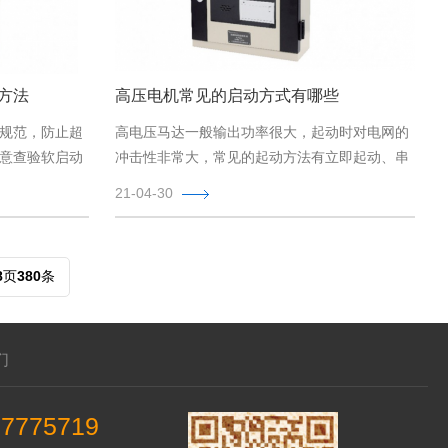
方法
高压电机常见的启动方式有哪些
规范，防止超
高电压马达一般输出功率很大，起动时对电网的
意查验软启动
冲击性非常大，常见的起动方法有立即起动、串
管散热器的物
联电抗器起动、自藕变电器降血压起动、热变电
21-04-30
室内空间设计
阻器软起动、磁控软起动、直流变频软起动等，
是高电压马达常见的起动方法，文中对这几类起
动方法干了简易详细介绍。
8
页
380
条
们
57775719