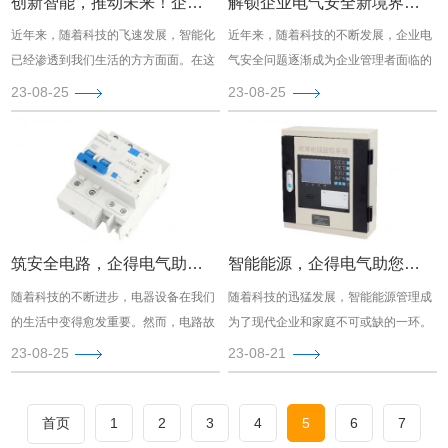
创新智能，推动未来！企得电气助力您的电气安全
解锁企业电气安全新境界，企得电气助您迈向智能未来！
近年来，随着科技的飞速发展，智能化
近年来，随着科技的不断发展，企业电
已经渗透到我们生活的方方面面。在这
气安全问题逐渐成为企业管理者面临的
个数字化的时代，电气安全问题备受关
重要课题。在这个日新月异的时代，如
23-08-25
23-08-25
注。然而，有一家公司凭借其突出的技
何确保企业电气设施的安全运行，提高
术实力和创新能力，为解决电气安全问
生产效率，已经迫在眉睫。作为电气行
题树立了标杆，那就是企得电气。
业的领军者，企得电气以其突出的技术
和智能化解决方案，为广大企业客户提
供了一系列多方面的电气安全保障。
筑安全电路，企得电气助您守护幸福生活！
智能能源，企得电气助您轻松迈入未来
随着科技的不断进步，电器设备在我们
随着科技的迅猛发展，智能能源管理成
的生活中变得愈发重要。然而，电路故
为了现代企业和家庭不可或缺的一环。
障引发的火灾却时有发生，威胁着我们
在这个充满活力的领域里，企得电气以
23-08-25
23-08-21
的家庭安全。为了守护您的幸福生活，
其突出的余压控制器技术，为您打造智
让我们向您隆重介绍——企得电气，您
能、有效、可持续的能源管理解决方
值得信赖的电气安全伙伴！
案。作为能源管理的重要环节，余压控
首页
1
2
3
4
5
6
7
制器发挥着关键作用。企得电气凭借多