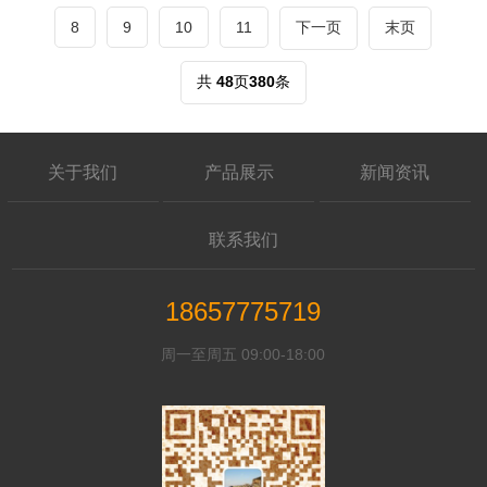
年的技术积淀和创新精神，推出了一系
8
9
10
11
下一页
末页
列具有特色的余压控制器产品，帮助企
业和个人在能源使用方面实现更加智能
共
48
页
380
条
化的管理。
关于我们
产品展示
新闻资讯
联系我们
18657775719
周一至周五 09:00-18:00