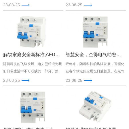
色。然而，电气设备的安全隐患也时刻
力也带来了一些潜在的风险，其中之一
23-08-25
23-08-25
存在着，特别是电弧故障可能引发的火
就是电弧故障。电弧故障不仅会对电力
灾风险。为了切实保障生命财产安全，
系统造成损害，还可能引发火灾甚至人
让电气安全迈上新台阶，企得电气作为
身伤害。为了更好地保障电力系统的安
行业带动者，为您推出了革命性的解决
全稳定运行，企得电气倾力推出了有效
方案——电弧故障保护器。
可靠的电弧故障保护器，为您的家园安
全护航。
解锁家庭安全新标准,AFDD：企得电气推动安全电力革命
智慧安全，企得电气助您守护万家
随着科技的飞速发展，电力已经成为我
近年来，随着科技的迅猛发展，智能化
们日常生活中不可或缺的一部分。然
在各个领域的应用也日益普及。在电气
而，与此同时，电力带来的潜在风险也
领域，企得电气以其突出的技术实力和
23-08-25
23-08-25
在不断增加。为了保护家庭和财产安
创新的解决方案，成为了行业的领军企
全，现在是时候认识并采用新的电气安
业。不仅如此，企得电气更是将智能与
全技术了。本文将向您介绍AFDD（弧
安全紧密结合，为用户提供了全新的电
故障检测器）技术，并为您介绍在这一
气安全体验。
领域上游的企得电气公司。