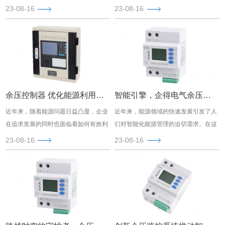
息化的时代，余压控制器成为了一项不
业和家庭对电能的管理和控制需求日益
23-08-16
23-08-16
可或缺的技术。本文将向您介绍一家在
增加，这就需要一种先进的解决方案来
余压控制领域处于先进地位的企业——
满足这一需求。在这个背景下，介绍给
企得电气，探讨他们的软件创新，以及
大家一家带动智能电气革命的企业——
为什么他们值得成为您的首推合作伙
得电气。
伴。
余压控制器 优化能源利用，助力企业发展
智能引擎，企得电气余压控制器开启能源新纪元
近年来，随着能源问题日益凸显，企业
近年来，能源领域的快速发展引发了人
在追求发展的同时也面临着如何有效利
们对智能化能源管理的迫切需求。在这
用能源的挑战。为解决这一难题，介绍
一蓬勃发展的背景下，企得电气（Qudi
23-08-16
23-08-16
企得电气公司的余压控制器，它将为您
Electric）携其先进的技术，推出了革命
的企业带来节能降耗的新风尚。本文将
性的余压控制器，为能源管理赋予了全
为您详细介绍余压控制器的特点及其在
新的智能维度。
能源管理方面的应用，为企业的可持续
发展保驾护航。