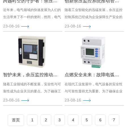
跨越时空的守护者：余压监控控制系统推动电气安全新纪元
创新余压监控系统推动智能电气时代
近年来，电气领域的快速发展为人们的
随着工业智能化的迅猛发展，余压监控
生活带来了不一样的便利，然而，电气
控制系统已经成为企业保障生产安全的
设备的安全隐患也日益凸显。为了解决
关键环节。在众多供应商中，企得电气
23-08-16
23-08-16
这一问题，企得电气倾心打造了一款前
凭借其突出的技术实力和创新的解决方
端的技术创新产品——余压监控控制系
案，成为了业界的佼佼者。
统，为电气安全保驾护航。
智护未来，余压监控推动安全新纪元
点燃安全未来：故障电弧检测器推动企业电气保护创新
随着工业领域的不断发展，安全性与可
在现代工业发展中，电气设备的安全性
靠性成为企业关注的要点。为了确保工
与可靠性显得尤为重要。为了确保企业
作环境的安全和员工的健康，介绍您选
电气系统的稳定运行，介绍您选择电气
23-08-16
23-08-16
择企得电气公司，将余压监控控制系统
保护领域的带动者——企得电气公司。
引入您的企业。这一创新技术不仅能提
同时，将故障电弧检测器引入您的电气
升安全水平，还将为企业创造更加安
系统，不仅能够提升设备安全性，还能
首页
1
2
3
4
5
6
7
全、有效的工作环境。
为企业的发展保驾护航。